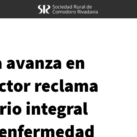
a avanza en
ector reclama
rio integral
a enfermedad